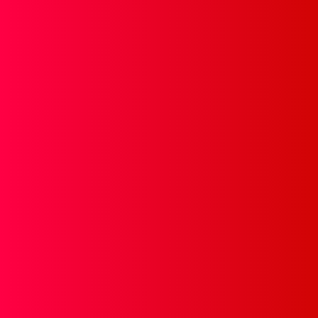
Upacara Bendera Memperingati
Hari Lahir Pancasila : Pancasila
Pemersatu Bangsa, Fondasi
Perdamaian Dunia
Home
Berita
Agenda Kegiatan
Upacara Bendera Memperingati Hari Lahir
Pancasila : Pancasila Pemersatu Bangsa, Fondasi
Perdamaian Dunia