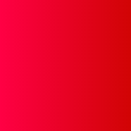
SMKN BALI MANDARA
(0362) 3301875
smknbalimandara@gmail.com
Jalan Bali Mandara,
Kubutambahan, Kec.
Kubutambahan, Kabupaten
Buleleng, Bali 81172