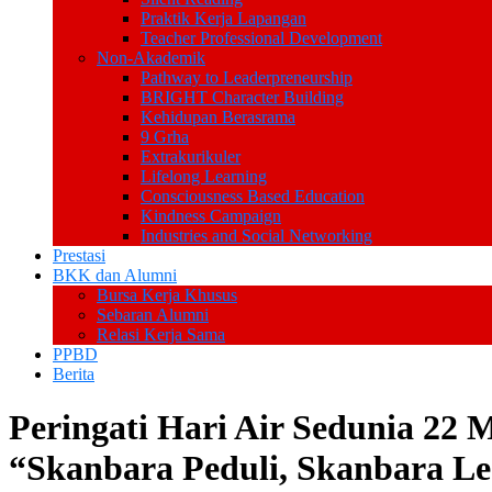
Praktik Kerja Lapangan
Teacher Professional Development
Non-Akademik
Pathway to Leaderpreneurship
BRIGHT Character Building
Kehidupan Berasrama
9 Grha
Extrakurikuler
Lifelong Learning
Consciousness Based Education
Kindness Campaign
Industries and Social Networking
Prestasi
BKK dan Alumni
Bursa Kerja Khusus
Sebaran Alumni
Relasi Kerja Sama
PPBD
Berita
Peringati Hari Air Sedunia 22
“Skanbara Peduli, Skanbara Le