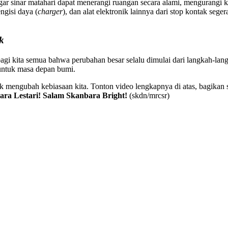
r sinar matahari dapat menerangi ruangan secara alami, mengurangi ke
ngisi daya (
charger
), dan alat elektronik lainnya dari stop kontak se
k
agi kita semua bahwa perubahan besar selalu dimulai dari langkah-langk
a untuk masa depan bumi.
mengubah kebiasaan kita. Tonton video lengkapnya di atas, bagikan se
ara Lestari! Salam Skanbara Bright!
(skdn/mrcsr)