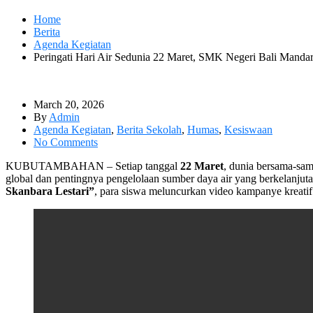
Home
Berita
Agenda Kegiatan
Peringati Hari Air Sedunia 22 Maret, SMK Negeri Bali Manda
March 20, 2026
By
Admin
Agenda Kegiatan
,
Berita Sekolah
,
Humas
,
Kesiswaan
No Comments
KUBUTAMBAHAN – Setiap tanggal
22 Maret
, dunia bersama-sa
global dan pentingnya pengelolaan sumber daya air yang berkelanjut
Skanbara Lestari”
, para siswa meluncurkan video kampanye kreatif 