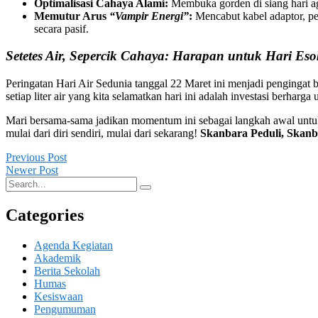
Optimalisasi Cahaya Alami:
Membuka gorden di siang hari aga
Memutur Arus
“Vampir Energi”
:
Mencabut kabel adaptor, pe
secara pasif.
Setetes Air, Sepercik Cahaya: Harapan untuk Hari Eso
Peringatan Hari Air Sedunia tanggal 22 Maret ini menjadi pengingat b
setiap liter air yang kita selamatkan hari ini adalah investasi berharg
Mari bersama-sama jadikan momentum ini sebagai langkah awal untuk 
mulai dari diri sendiri, mulai dari sekarang!
Skanbara Peduli, Skanb
Previous Post
Newer Post
Categories
Agenda Kegiatan
Akademik
Berita Sekolah
Humas
Kesiswaan
Pengumuman