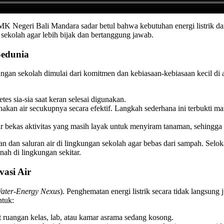
 Negeri Bali Mandara sadar betul bahwa kebutuhan energi listrik dan ai
sekolah agar lebih bijak dan bertanggung jawab.
Sedunia
ungan sekolah dimulai dari komitmen dan kebiasaan-kebiasaan kecil di 
es sia-sia saat keran selesai digunakan.
an air secukupnya secara efektif. Langkah sederhana ini terbukti mam
 bekas aktivitas yang masih layak untuk menyiram tanaman, sehingga t
an dan saluran air di lingkungan sekolah agar bebas dari sampah. Selo
nah di lingkungan sekitar.
vasi Air
ater-Energy Nexus
). Penghematan energi listrik secara tidak langsun
ntuk:
ruangan kelas, lab, atau kamar asrama sedang kosong.