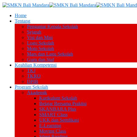
Home
Tentang
Pengantar Kepala Sekolah
Sejarah
Visi dan Misi
Logo Sekolah
Moto Sekolah
Mars dan Lagu Sekolah
Guru dan Staf
Keahlian Kompetensi
TKJ
TKRO
DPIB
Program Sekolah
Akademik
Kurikulum Sekolah
Belajar Bersama Praktisi
SKANBARA Plus
SMART Class
UKK dan Sertifikasi
E-Learning
Moving Class
Silent Reading